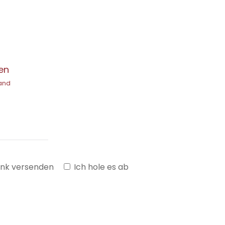
en
sand
enk versenden
Ich hole es ab